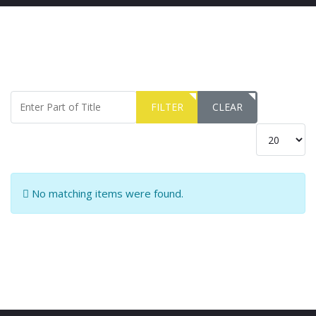
Enter Part of Title
FILTER
CLEAR
Display #
Info
No matching items were found.