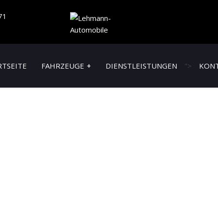
71
RTSEITE
FAHRZEUGE
DIENSTLEISTUNGEN
">
KON