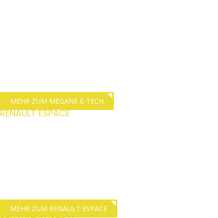
100% Elektrisch,
Ergonomisch und
geräumig
Der Renault Megane setzt mit seiner dynamisch geschnittenen
Silhouette einen besonderen Akzent, kombiniert mit sportlicher
Eleganz und Hightech-Interieur.
MEHR ZUM MEGANE E-TECH
RENAULT ESPACE
E-Tech Hybrid mit 5-
oder 7-Sitzen
Sie sitzen genau richtig in unserem neuen Renault Espace.
Komfort auf First-Class Niveau im Crossover-Design.
MEHR ZUM RENAULT ESPACE