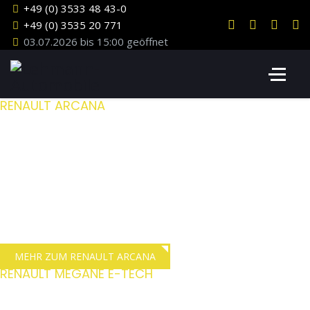
+49 (0) 3533 48 43-0
+49 (0) 3535 20 771
03.07.2026 bis 15:00 geöffnet
RENAULT ARCANA
Ein Crossover der
begeistert
Eine schnittige Linie und ein robuster Look zeichnen den neuen
Renault Arkana aus. Immer sicher unterwegs mit dem Easy-Park-
Assistenten und modernster Fahrerassistenzsysteme.
MEHR ZUM RENAULT ARCANA
RENAULT MEGANE E-TECH