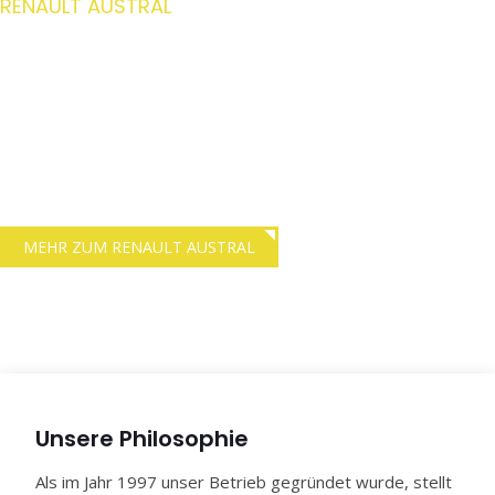
RENAULT AUSTRAL
kompaktes SUV-Design
mit Hybrid-Antrieb
Einen 200 PS starken Motor bietet der neue Renault Austral.
Volle Kontrolle über die Straße ermöglicht das Advanced 4Control
System mit Allradlenkung.
MEHR ZUM RENAULT AUSTRAL
Unsere Philosophie
Als im Jahr 1997 unser Betrieb gegründet wurde, stellt