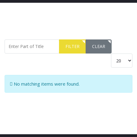
Enter Part of Title
FILTER
CLEAR
Display #
Info
No matching items were found.